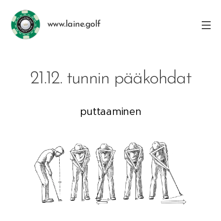
www.laine.golf
21.12. tunnin pääkohdat
puttaaminen