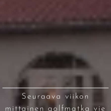
Seuraava viikon
mittainen golfmatka vie