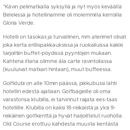
"Kävin pelimatkalla syksyllä ja nyt myös keväällä
Belekissä ja hotellinamme oli molemmilla kerroilla
Gloria Verde.
Hotelli on tasokas ja turvallinen, mm aterimet olivat
joka kerta erillispakkauksissa ja ruokailuissa kaikki
tarjoiltiin buffet-pöydissä pyyntöjen mukaan.
Kahtena iltana olimme ála carte ravintoilassa
(kuuluivat matkan hintaan), muut buffeessa.
Golfklubi on alle 10min päässä, pikkubussi lähti
hotellin edestä ajallaan. Golfbägeille oli oma
varastonsa klubilla, ei tarvinnut raijata ees-taas
hotellille. Klubilla on kaksi 18-reikäistä ja yksi 9-
reikäinen golfkenttä ja hyvät harjoittelut ruoholla.
Old Course erottuu kahdesta muusta kentästä