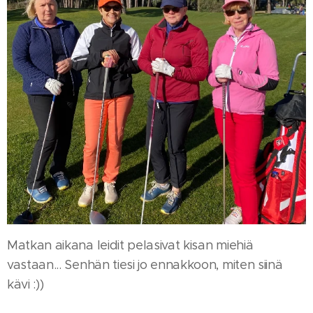
Matkan aikana leidit pelasivat kisan miehiä
vastaan... Senhän tiesi jo ennakkoon, miten siinä
kävi :))