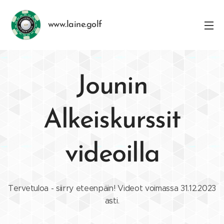
www.laine.golf
Jounin
Alkeiskurssit
videoilla
Tervetuloa - siirry eteenpäin! Videot voimassa 31.12.2023
asti.