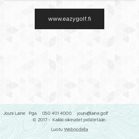
www.eazygolf.fi
Jouni Laine Pga 050 401 4000 jouni@laine.golf
© 2017 - Kaikki oikeudet pidätetään.
Luotu
Webnodella